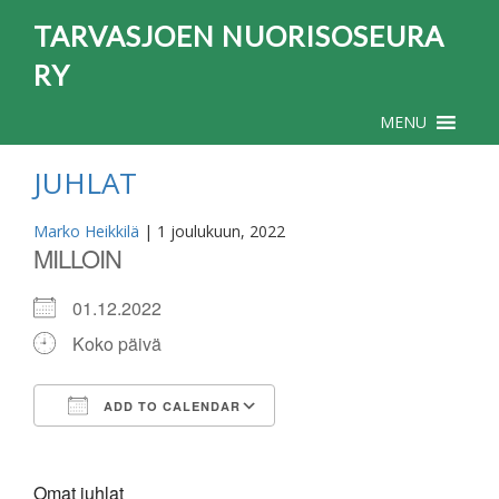
TARVASJOEN NUORISOSEURA
RY
MENU
JUHLAT
Marko Heikkilä
|
1 joulukuun, 2022
MILLOIN
01.12.2022
Koko päivä
ADD TO CALENDAR
Download ICS
Google Calendar
Omat juhlat