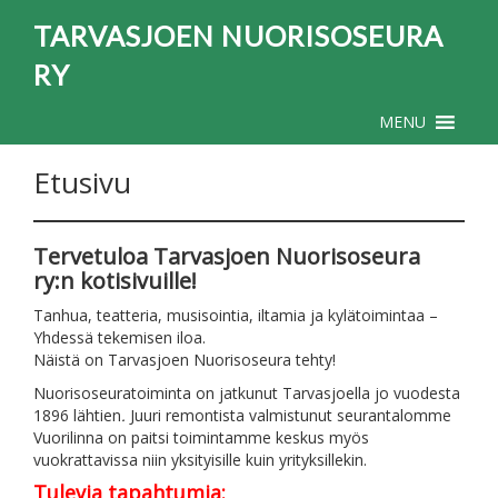
TARVASJOEN NUORISOSEURA
RY
MENU
Etusivu
Tervetuloa Tarvasjoen Nuorisoseura
ry:n kotisivuille!
Tanhua, teatteria, musisointia, iltamia ja kylätoimintaa –
Yhdessä tekemisen iloa.
Näistä on Tarvasjoen Nuorisoseura tehty!
Nuorisoseuratoiminta on jatkunut Tarvasjoella jo vuodesta
1896 lähtien
.
Juuri remontista valmistunut seurantalomme
Vuorilinna on paitsi toimintamme keskus myös
vuokrattavissa niin yksityisille kuin yrityksillekin.
Tulevia
tapahtum
ia: