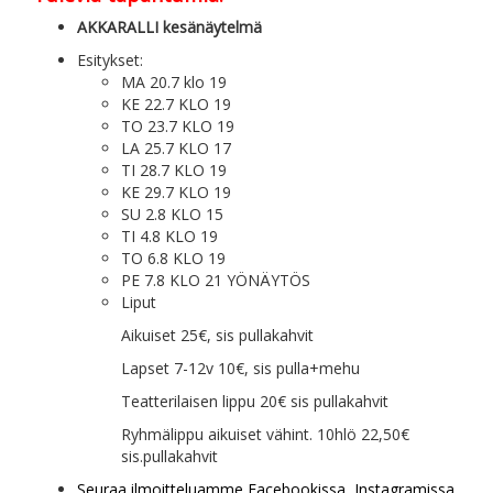
AKKARALLI kesänäytelmä
Esitykset:
MA 20.7 klo 19
KE 22.7 KLO 19
TO 23.7 KLO 19
LA 25.7 KLO 17
TI 28.7 KLO 19
KE 29.7 KLO 19
SU 2.8 KLO 15
TI 4.8 KLO 19
TO 6.8 KLO 19
PE 7.8 KLO 21 YÖNÄYTÖS
Liput
Aikuiset 25€, sis pullakahvit
Lapset 7-12v 10€, sis pulla+mehu
Teatterilaisen lippu 20€ sis pullakahvit
Ryhmälippu aikuiset vähint. 10hlö 22,50€
sis.pullakahvit
Seuraa ilmoitteluamme Facebookissa, Instagramissa,