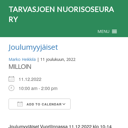
TARVASJOEN NUORISOSEURA
RY
MENU
Joulumyyjäiset
Marko Heikkilä
|
11 joulukuun, 2022
MILLOIN
11.12.2022
10:00 am - 2:00 pm
ADD TO CALENDAR
Download ICS
Google Calendar
Joulumyyjäiset Vuorilinnassa 11.12.2022 klo 10-14