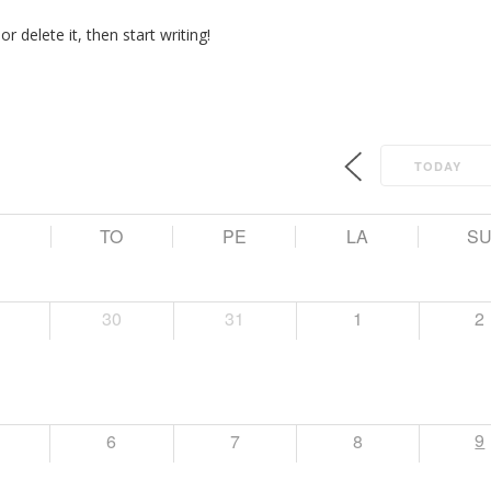
r delete it, then start writing!
TODAY
E
TO
PE
LA
S
30
31
1
2
9
6
7
8