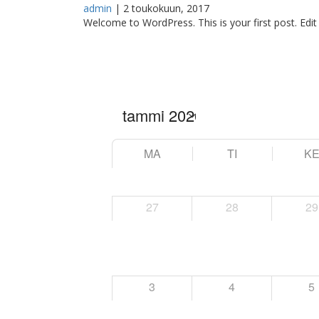
admin
|
2 toukokuun, 2017
Welcome to WordPress. This is your first post. Edit o
MA
TI
K
27
28
29
3
4
5