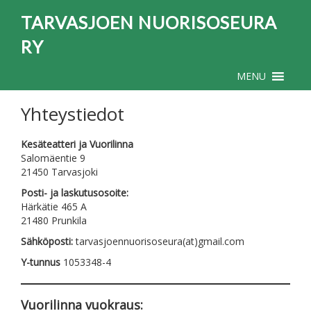
TARVASJOEN NUORISOSEURA
RY
MENU
Yhteystiedot
Kesäteatteri ja Vuorilinna
Salomäentie 9
21450 Tarvasjoki
Posti- ja laskutusosoite:
Härkätie 465 A
21480 Prunkila
Sähköposti:
tarvasjoennuorisoseura(at)gmail.com
Y-tunnus
1053348-4
Vuorilinna vuokraus: