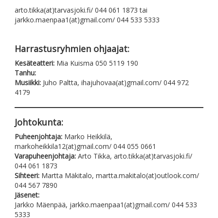
arto.tikka(at)tarvasjoki.fi/ 044 061 1873 tai
jarkko.maenpaa1(at)gmail.com/ 044 533 5333
Harrastusryhmien ohjaajat:
Kesäteatteri:
Mia Kuisma 050 5119 190
Tanhu:
Musiikki:
Juho Paltta, ihajuhovaa(at)gmail.com/ 044 972
4179
Johtokunta:
Puheenjohtaja:
Marko Heikkilä,
markoheikkila12(at)gmail.com/ 044 055 0661
Varapuheenjohtaja:
Arto Tikka, arto.tikka(at)tarvasjoki.fi/
044 061 1873
Sihteeri:
Martta Mäkitalo, martta.makitalo(at)outlook.com/
044 567 7890
Jäsenet:
Jarkko Mäenpää, jarkko.maenpaa1(at)gmail.com/ 044 533
5333