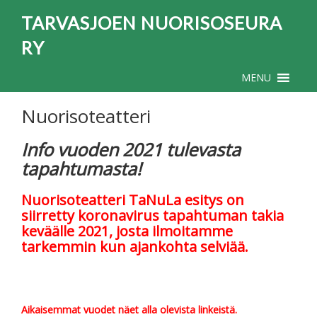
TARVASJOEN NUORISOSEURA
RY
MENU
Nuorisoteatteri
Info vuoden 2021 tulevasta
tapahtumasta!
Nuorisoteatteri TaNuLa esitys on
siirretty koronavirus tapahtuman takia
keväälle 2021, josta ilmoitamme
tarkemmin kun ajankohta selviää.
Aikaisemmat vuodet näet alla olevista linkeistä.