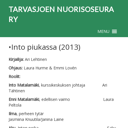
TARVASJOEN NUORISOSEURA
RY
MENU
•Into piukassa (2013)
Kirjailija:
Ari Lehtinen
Ohjaus:
Laura Hurme & Emmi Lovén
Roolit:
Into Matalamäki
, kurssikeskuksen johtaja Ari
Tähtinen
Enni Matalamäki
, edellisen vaimo Laura
Peltola
Ilma
, perheen tytär
Jasmiina Knuutila/Janina Laine
Aku
, Inton poika Saku