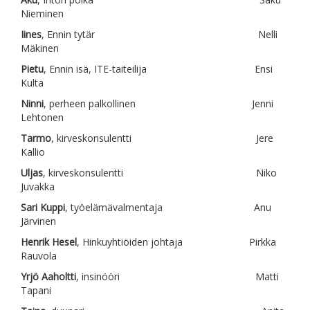
Nieminen
Iines
, Ennin tytär Nelli
Mäkinen
Pietu
, Ennin isä, ITE-taiteilija Ensi
Kulta
Ninni
, perheen palkollinen Jenni
Lehtonen
Tarmo
, kirveskonsulentti Jere
Kallio
Uljas
, kirveskonsulentti Niko
Juvakka
Sari Kuppi
, työelämävalmentaja Anu
Järvinen
Henrik Hesel
, Hinkuyhtiöiden johtaja Pirkka
Rauvola
Yrjö Aaholtti
, insinööri Matti
Tapani