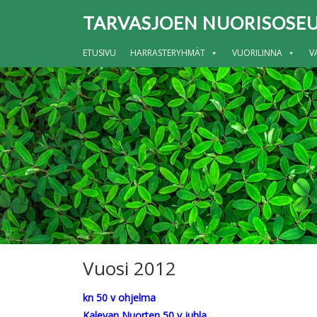
TARVASJOEN NUORISOSEU
ETUSIVU
HARRASTERYHMÄT
VUORILINNA
V
Vuosi 2012
kn 50 v ohjelma
Kalevan Nuorten 50 v juhla