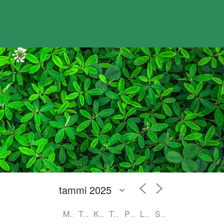
MA
TI
KE
TO
PE
LA
SU