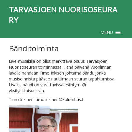
TARVASJOEN NUORISOSEURA
RY
MENU
Bänditoiminta
Live-musiikilla on ollut merkittävä osuus Tarvasjoen
Nuorisoseuran toiminnassa. Tänä päivänä Vuorilinnan
lavalla nähdään Timo Inkisen johtama bändi, jonka
musisoinnista pääsee nauttimaan seuran tapahtumissa.
Lisäksi bändi on varattavissa esiintymään
yksityistilaisuuksiin.
Timo Inkinen: timo.inkinen@kolumbus.fi