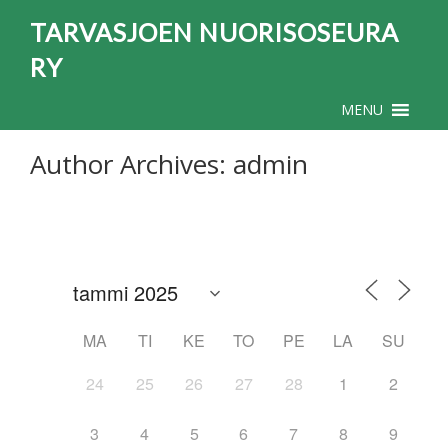
TARVASJOEN NUORISOSEURA
RY
MENU
Author Archives: admin
MA
TI
KE
TO
PE
LA
SU
24
25
26
27
28
1
2
3
4
5
6
7
8
9